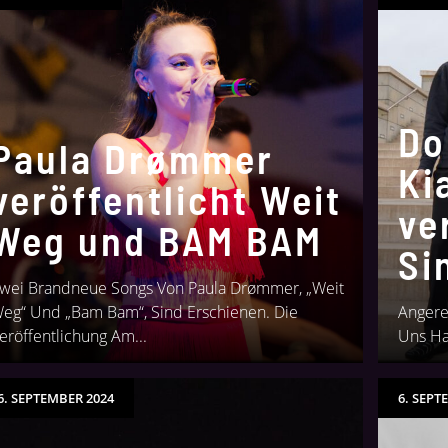
Do
Paula Drømmer
Ki
veröffentlicht Weit
ve
Weg und BAM BAM
Si
wei Brandneue Songs Von Paula Drømmer, „Weit
eg“ Und „Bam Bam“, Sind Erschienen. Die
Angere
eröffentlichung Am...
Uns Hat
6. SEPTEMBER 2024
6. SEPT