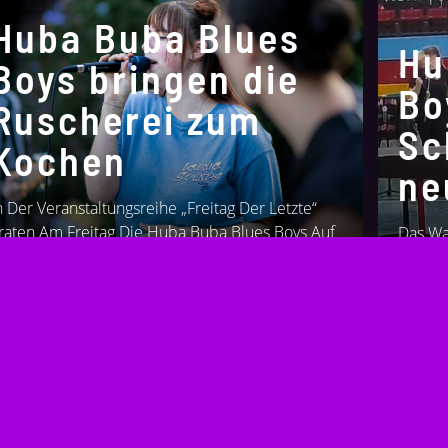
Huba Buba Blues
Hu
Boys bringen die
Bo
Ruscherei zum
Sc
Kochen
ne
n Der Veranstaltungsreihe „Freitag Der Letzte“
raten Am Freitag Die Huba Buba Blues Boys Auf
Das War
er...
Und Sc
2. JULI 2024
19. JULI
Tolles Gastspiel