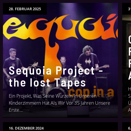
28. FEBRUAR 2025
3
Sequoia Project -
the lost Tapes
H
Ein Projekt, Was Seine Wurzeln In Unseren
S
Kinderzimmern Hat Als Wir Vor 35 Jahren Unsere
Ü
Erste...
A
16. DEZEMBER 2024
6