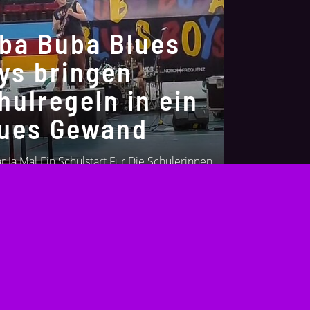
ba Buba Blues
ys bringen
hulregeln in ein
ues Gewand
 Ja Mal Ein Schulstart Für Die Schülerinnen
hüler Der IGS Wilhelmshaven: Gleich Am...
 2024