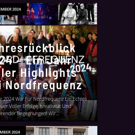
EMBER 2024
hresrückblick
24 – Ein Jahr
ller Highlights
i Nordfrequenz
hr 2024 War Für Nordfrequenz Ein Echtes
er Voller Erfolge, Kreativität Und
ierender Begegnungen! Wir...
EMBER 2024