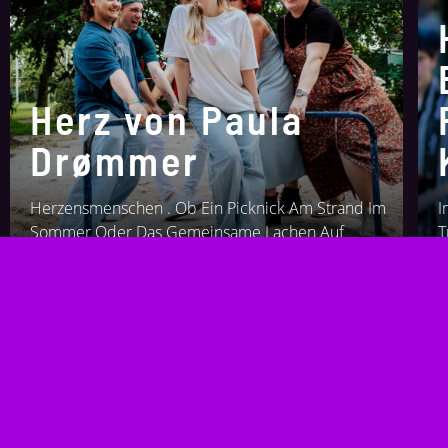
Herz von Paula
Drømmer
Herzensmenschen . Ob Ein Picknick Am Strand Im
I
Sommer Oder Das Gemeinsame Lachen Auf
T
Dem...
D
1. AUGUST 2024
2
Huba Buba Blues