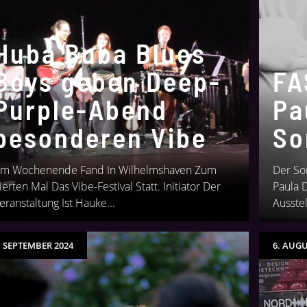
Huba Buba Blues
Boys geben Deep-
FA
Purple-Abend
Pa
besonderen Vibe
So
m Wochenende Fand In Wilhelmshaven Zum
Der So
ierten Mal Das Vibe-Festival Statt. Initiator Der
Paula 
eranstaltung Ist Hauke...
Ausstel
. SEPTEMBER 2024
6. AUGU