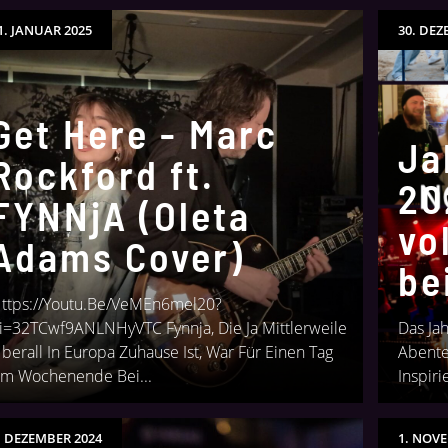
1. JANUAR 2025
30. DEZ
Get Here - Marc
Ja
Rockford ft.
20
FYNNjA (Oleta
vo
Adams Cover)
be
ttps://youtu.be/VeMEn6mel20?
i=32TCwf9ANLNHyVTC Fynnja, Die Ja Mittlerweile
Das Ja
berall In Europa Zuhause Ist, War Für Einen Tag
Abenteu
m Wochenende Bei...
Inspir
. DEZEMBER 2024
1. NOV