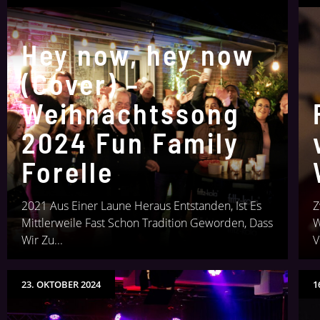
Hey now, hey now
(Cover) –
Weihnachtssong
2024 Fun Family
Forelle
2021 Aus Einer Laune Heraus Entstanden, Ist Es
Z
Mittlerweile Fast Schon Tradition Geworden, Dass
W
Wir Zu...
V
23. OKTOBER 2024
1