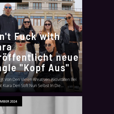
n't Fuck with
ara
röffentlicht neue
ngle "Kopf Aus"
gt Von Den Vielen Kreativen Aktivitäten Bei
 Kiara Den Stift Nun Selbst In Die...
EMBER 2024