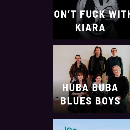
DON’T FUCK WIT
KIARA
HUBA BUBA
BLUES BOYS