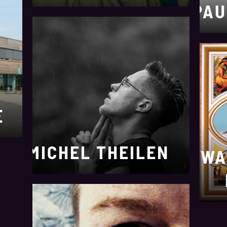
PAU
E
MICHEL THEILEN
WA