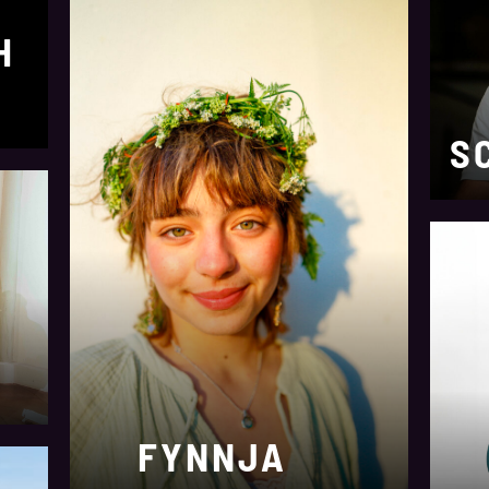
H
S
FYNNJA